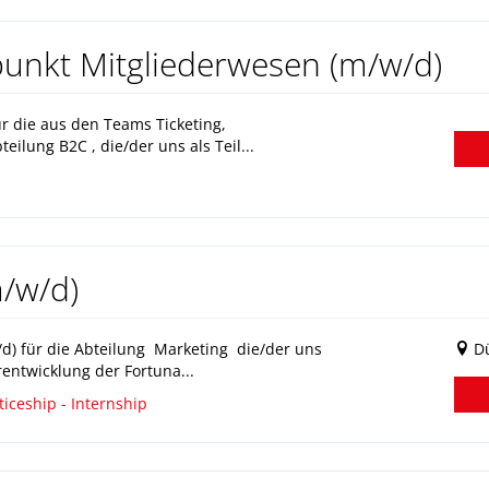
punkt Mitgliederwesen (m/w/d)
ür die aus den Teams Ticketing,
lung B2C , die/der uns als Teil...
m/w/d)
d) für die Abteilung Marketing die/der uns
Dü
rentwicklung der Fortuna...
iceship - Internship