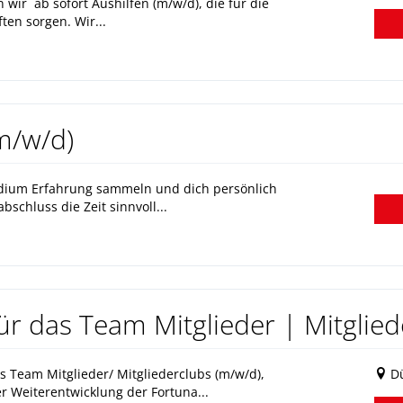
ir ab sofort Aushilfen (m/w/d), die für die
en sorgen. Wir...
m/w/d)
udium Erfahrung sammeln und dich persönlich
schluss die Zeit sinnvoll...
ür das Team Mitglieder | Mitglied
as Team Mitglieder/ Mitgliederclubs (m/w/d),
Dü
r Weiterentwicklung der Fortuna...