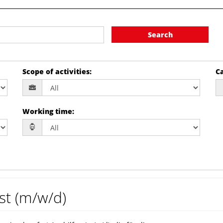
Search
Scope of activities
:
Ca
Working time
:
st (m/w/d)