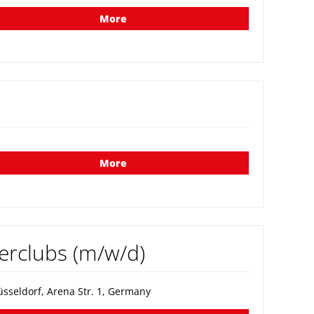
More
More
erclubs (m/w/d)
sseldorf, Arena Str. 1, Germany